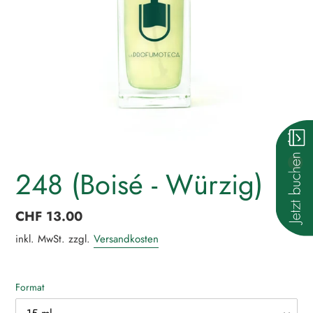
248 (Boisé - Würzig)
Normaler
CHF 13.00
Preis
inkl. MwSt. zzgl.
Versandkosten
Format