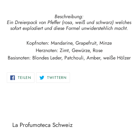
hinzugefügt
Beschreibung:
Ein Dreierpack von Pfeffer (rosa, weiß und schwarz) welches
sofort explodiert und diese Formel unwiderstehlich macht.
Kopfnoten:
Mandarine, Grapefruit, Minze
Herznoten:
Zimt, Gewürze, Rose
Basisnoten:
Blondes Leder, Patchouli, Amber, weiße Hölzer
AUF
AUF
TEILEN
TWITTERN
FACEBOOK
TWITTER
TEILEN
TWITTERN
La Profumoteca Schweiz